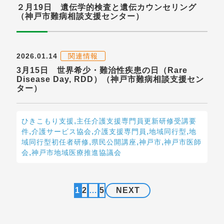
２月19日 遺伝学的検査と遺伝カウンセリング
（神戸市難病相談支援センター）
2026.01.14
関連情報
3月15日 世界希少・難治性疾患の日（Rare
Disease Day, RDD）（神戸市難病相談支援セン
ター）
,
ひきこもり支援
主任介護支援専門員更新研修受講要
,
,
,
,
件
介護サービス協会
介護支援専門員
地域同行型
地
,
,
,
域同行型初任者研修
県民公開講座
神戸市
神戸市医師
,
会
神戸市地域医療推進協議会
1
2
…
5
NEXT