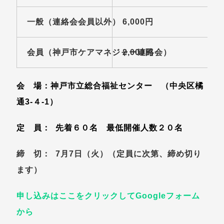
一般（連絡会会員以外）
6,000円
4
会員（神戸市ケアマネジャー連絡会）
2,000円
1
会 場
：
神戸市立総合福祉センター （中央区橘
通3-４-1）
定 員： 先着６０名 最低開催人数２０名
締 切： 7月7日（火）（定員に次第、締め切り
ます）
申し込みはここをクリックしてGoogleフォーム
から