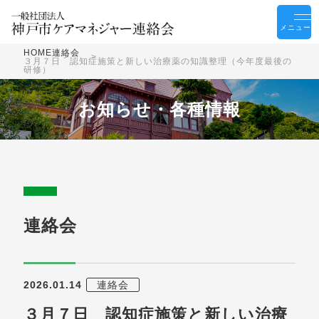
メニュー
HOME
連絡会
３月７日 認知症施策と新しい治療薬の知識整理（今年度最後の
研修）
お知らせ・各種情報
連絡会
2026.01.14
連絡会
３月７日 認知症施策と新しい治療