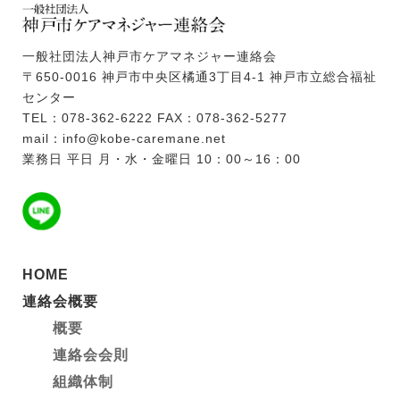
7月8日 こども・若者
ー）への支援
一般社団法人神戸市ケアマネジャー連絡会
〒650-0016 神戸市中央区橘通3丁目4-1 神戸市立総合福祉
2026.05.18
連絡会から
センター
5月18日 「新しい通
TEL：078-362-6222 FAX：078-362-5277
の再公募（神戸市介護
mail：info@kobe-caremane.net
業務日 平日 月・水・金曜日 10：00～16：00
2026.05.18
会員専用
５月16日 総会は無事
2026.05.11
連絡会
HOME
6月27日 気づきの事
連絡会概要
概要
連絡会会則
組織体制